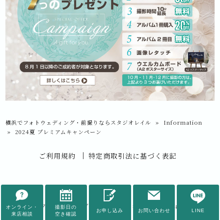
横浜でフォトウェディング・前撮りならスタジオレイル
»
Information
»
2024夏 プレミアムキャンペーン
ご利用規約
特定商取引法に基づく表記
© 2026
横浜でフォトウェディング・前撮りならスタジオレイル
All rights Reserved.
オンライン・
撮影日の
お申し込み
お問い合わせ
LINE
来店相談
空き確認