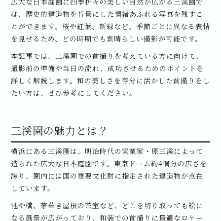
広大な日本庭園に四季折々の美しい自然が広がる三溪園で
は、歴史的建造物を背景にした情緒あふれる写真を残すこ
とができます。桜や紅葉、新緑など、季節ごとに異なる表情
を見せるため、どの時期でも素晴らしい撮影が可能です。
本記事では、三溪園での前撮りを考えている方に向けて、
撮影前の準備や当日の流れ、成功させるためのポイントを
詳しく解説します。和の美しさを存分に活かした前撮りをし
たい方は、ぜひ参考にしてください。
三溪園の魅力とは？
横浜にある三溪園は、明治時代の実業家・原三溪によって
造られた広大な日本庭園です。東京ドーム約4個分の広さを
誇り、園内には国の重要文化財に指定された建造物が点在
しています。
池や橋、茅葺き屋根の茶室など、どこを切り取っても絵に
なる風景が広がっており、和装での前撮りに最適なロケー