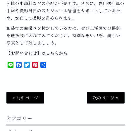
ケ地の申請料などの心配が不要です。さらに、専用送迎車の
手配や撮影当日のスケジュール管理もサポートしているた
め、安心して撮影を進められます。
和装での前撮りを検討している方は、ぜひ三溪園での撮影
を選択肢に入れてみてください。特別な思い出を、美しい
写真として残しましょう。
【お問い合わせ】はこちらから
Line
Facebook
Twitter
Pinterest
共
有
« 前のページ
次のページ »
カテゴリー