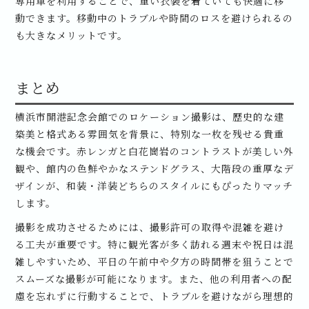
専用車を利用することで、重い衣装を着ていても快適に移
動できます。移動中のトラブルや時間のロスを避けられるの
も大きなメリットです。
まとめ
横浜市開港記念会館でのロケーション撮影は、歴史的な建
築美と格式ある雰囲気を背景に、特別な一枚を残せる貴重
な機会です。赤レンガと白花崗岩のコントラストが美しい外
観や、館内の色鮮やかなステンドグラス、大階段の重厚なデ
ザインが、和装・洋装どちらのスタイルにもぴったりマッチ
します。
撮影を成功させるためには、撮影許可の取得や混雑を避け
る工夫が重要です。特に観光客が多く訪れる週末や祝日は混
雑しやすいため、平日の午前中や夕方の時間帯を狙うことで
スムーズな撮影が可能になります。また、他の利用者への配
慮を忘れずに行動することで、トラブルを避けながら理想的