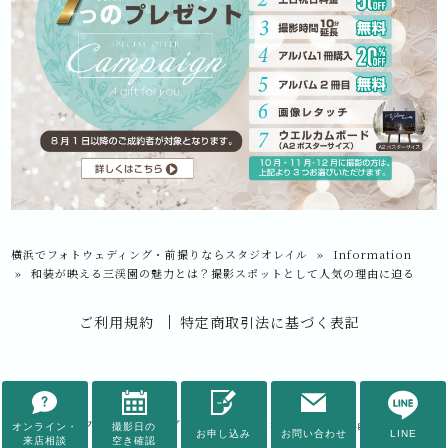
横浜でフォトウェディング・前撮りならスタジオレイル
»
Information
»
和装が映える三渓園の魅力とは？撮影スポットとして人気の理由に迫る
ご利用規約
特定商取引法に基づく表記
© 2026
横浜でフォトウェディング・前撮りならスタジオレイル
All rights Reserved.
オンライン・
撮影日の
お申し込み
お問い合わせ
LINE
来店相談
空き確認