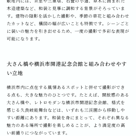
敷地内には、茶室や三重塔、石畳の小道、草木に囲まれた
木造建築など、和装と見事に調和する背景がそろっていま
す。建物の陰影を活かした撮影や、季節の草花と組み合わせ
たカットなど、構図の幅が広いことも特徴です。シーンごと
に装いの魅力を引き出せるため、一度の撮影で多彩な表現が
可能になります。
大さん橋や横浜市開港記念会館と組み合わせやす
い立地
横浜市内に点在する風情あるスポットと併せて撮影ができ
る点も、大きな魅力のひとつです。たとえば、開放感のある
大さん橋や、レトロモダンな横浜市開港記念会館、格式を
感じる久良岐能舞台などは、いずれも三渓園から移動しや
すい距離にあります。和装を身にまとって、それぞれ異なる
魅力のある場所で撮影を楽しめることが、より満足度の高
い前撮りにつながっています。