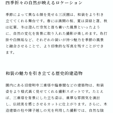
四季折々の自然が映えるロケーション
季節によって異なる顔を見せる三渓園は、和装をより引き
立ててくれる舞台です。春には満開の桜、夏は深緑と蓮、秋
は紅葉、冬は澄んだ空気と落ち着いた風景といったよう
に、自然の変化を背景に取り入れた撮影が楽しめます。色打
掛や白無垢など、それぞれの装いが持つ魅力を季節の風景
と融合させることで、より印象的な写真を残すことができ
ます。
和装の魅力を引き立てる歴史的建造物
園内にある旧燈明寺三重塔や臨春閣などの建築物は、和装
姿をより格式高く見せてくれる撮影スポットです。たとえ
ば、三重塔を背景にした立ち姿は、重厚な雰囲気を演出
し、伝統美を感じさせるカットに仕上がります。さらに、木
造建築の柱や障子越しの光を利用した撮影では、自然な陰