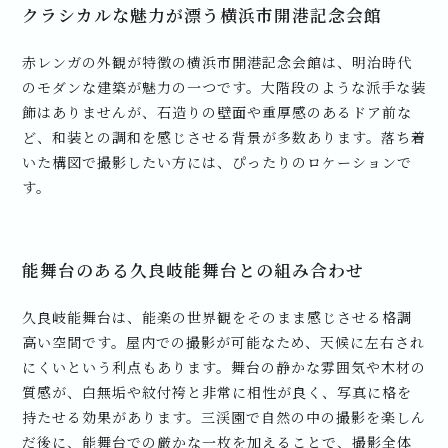
クラシカルな魅力が漂う横浜市開港記念会館
赤レンガの外観が特徴の横浜市開港記念会館は、明治時代
のモダンな建築が魅力の一つです。大階段のような派手な装
飾はありませんが、石造りの壁面や重厚感のあるドア前な
ど、和装との調和を感じさせる背景が多数あります。落ち着
いた構図で撮影したい方には、ぴったりのロケーションで
す。
能舞台のある久良岐能舞台との組み合わせ
久良岐能舞台は、能楽の世界観をそのまま感じさせる格調
高い空間です。屋内での撮影が可能なため、天候に左右され
にくいという利点もあります。舞台の静かな雰囲気や木材の
質感が、白無垢や紋付袴と非常に相性が良く、写真に格を
持たせる効果があります。三渓園で自然の中の撮影を楽しん
だ後に、能舞台での厳かな一枚を加えることで、撮影全体