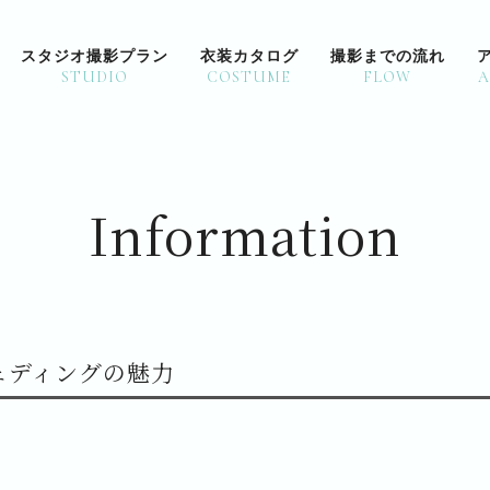
スタジオ撮影プラン
衣装カタログ
撮影までの流れ
STUDIO
COSTUME
FLOW
A
PLAN -KIMONO- / -DRESS & TUXEDO-
LOCATION PLAN -DRE
Information
和 装
横 溝 屋 敷
洋 装
大 さ ん 橋
CHAPEL PLAN -DRES
山手ヘレン
葉 山 海 岸
記念教会
ェディングの魅力