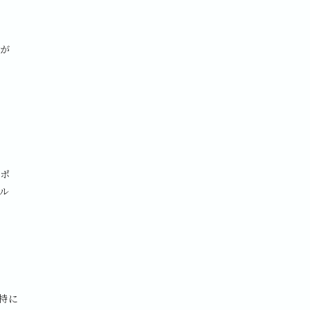
広が
やポ
ル
特に