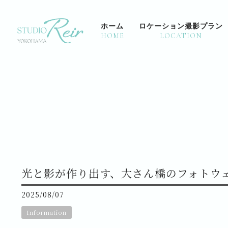
ホーム
ロケーション撮影プラン
HOME
LOCATION
LOCATION PLAN -KIMONO-
STUDIO 
久良岐能舞台
三 渓 園
OCEAN PLAN -DRESS & TUXEDO-
城 ヶ 島
秋 谷 海 岸
光と影が作り出す、大さん橋のフォトウ
2025/08/07
Information