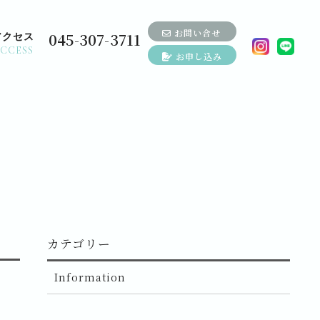
お問い合せ
045-307-3711
アクセス
CCESS
お申し込み
SS & TUXEDO-
横浜市開港
和装 ＆ 洋装
横浜ストリート
記念会館
S & TUXEDO-
カテゴリー
Information