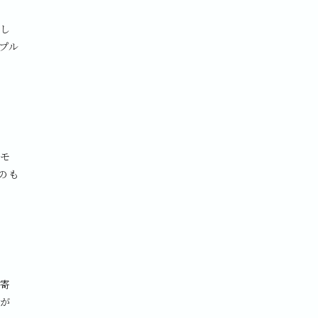
にし
プル
をモ
のも
に寄
感が