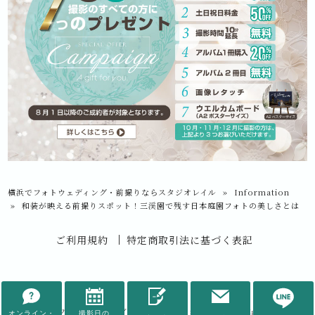
横浜でフォトウェディング・前撮りならスタジオレイル
»
Information
»
和装が映える前撮りスポット！三渓園で残す日本庭園フォトの美しさとは
ご利用規約
特定商取引法に基づく表記
© 2026
横浜でフォトウェディング・前撮りならスタジオレイル
All rights Reserved.
オンライン・
撮影日の