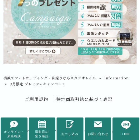
横浜でフォトウェディング・前撮りならスタジオレイル
»
Information
»
9月限定 プレミアムキャンペーン
ご利用規約
特定商取引法に基づく表記
© 2026
横浜でフォトウェディング・前撮りならスタジオレイル
All rights Reserved.
オンライン・
撮影日の
お申し込み
お問い合わせ
LINE
来店相談
空き確認