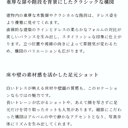
重厚な扉や階段を背景にしたクラシックな構図
建物内の重厚な木製扉やクラシカルな階段は、ドレス姿を
より優雅に見せてくれます。
直線的な建築のラインとドレスの柔らかなフォルムの対比が
美しいバランスを生み出し、スタイリッシュな印象に仕上が
ります。立つ位置や視線の向きによって雰囲気が変わるた
め、構図のバリエーションも広がります。
床や壁の素材感を活かした足元ショット
白いドレスが映える床材や壁面の質感も、このロケーショ
ンならではの魅力です。
長いトレーンが広がるショットや、あえて顔を写さずに足
元だけを切り取ったカットも人気があります。細部にこだわ
った構図はアルバムの中で静かなアクセントとなり、写真全
体にリズムを生み出してくれます。