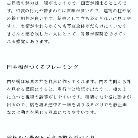
古建築の魅力は、線がまっすぐで、画面が締まるところで
す。和装の衿元や帯まわりは直線が多いので、建物の柱や梁
の線と相性が良いです。結果として立ち姿がきれいに見えや
すく、表情がやわらかくても写真全体がだらけにくいです。
きちんと感を残したい人にとって、背景が姿勢を助けてく
れる感覚があります。
門や橋がつくるフレーミング
門や橋は写真の枠を自然に作ってくれます。門の内側から外
を見せる構図にすると、奥行きと物語が出ますし、橋の上
に立つと視線の誘導がしやすいです。和装は袖や裾に動きが
出るので、橋を渡る途中の一瞬を切り取るだけでも静止画
なのに動きを感じる写真になりやすいです。
竹林や石畳が足元まで整う画づくり