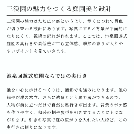
三渓園の魅力をつくる庭園美と設計
三渓園の魅力はただ広い庭というより、歩くにつれて景色
が切り替わる設計にあります。写真にすると背景が平面的に
なりにくく、視線の流れが作れます。ここでは、池泉回遊式
庭園の奥行きや高低差が生む立体感、季節の彩りが入りや
すいポイントを見ていきます。
池泉回遊式庭園ならではの奥行き
池を中心に歩けるつくりは、撮影でも強みになります。池の
縁や対岸の木立、さらに遠景という順で層ができるので、
人物が前に立つだけで自然に奥行きが出ます。背景のボケ感
も作りやすく、和装の柄や髪型を引き立てることにもつな
がります。引きの写真で庭の広がりを入れたい人ほど、この
奥行きは頼りになります。