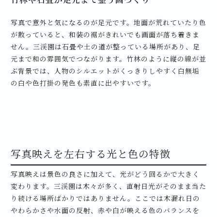
写真で意外と気になるのが足元です。地面が荒れていたり色
が散っていると、和装の裾がきれいでも画面が落ち着きま
せん。三渓園は石畳や土の道が整っている場所があり、足
元まで和の雰囲気でつながります。竹林のように縦の線が並
ぶ背景では、人物のシルエットがくっきりしやすく白無垢
の白や色打掛の発色も素直に出やすいです。
写真映えを左右する光と色の特徴
写真映えは景色の良さに加えて、光がどう回るかで大きく
変わります。三渓園は木々が多く、直射日光がそのまま当た
り続ける場所ばかりではありません。ここでは木漏れ日の
やわらかさや水面の反射、赤や白が映える色のバランスを