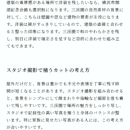
建築の重厚感がある場所で洋装を残したいなら、横浜市開
港記念会館も選択肢になります。三渓園の自然素材の背景に
対して、こちらは壁面や窓など建物の要素が主役になりま
す。洋装は線がすっきりしているので、建築の直線と合わせ
ると整った印象になります。三渓園で和のやわらかさを残
し、別日に洋装で端正さを足すなど目的に合わせた組み立
てもできます。
スタジオ撮影で補うカットの考え方
屋外だけだと、背景は豊かでも手元や表情を丁寧に残す時
間が短くなることがあります。スタジオ撮影を組み合わせる
と、背景をシンプルにして顔まわりや指輪など細部を落ち着
いて残しやすいです。三渓園で場所の魅力をしっかり写し、
スタジオで記録性の高い写真を補うと全体のバランスが整
います。特に家族に見せたい写真がある人には、この考え方
が合いやすいです。